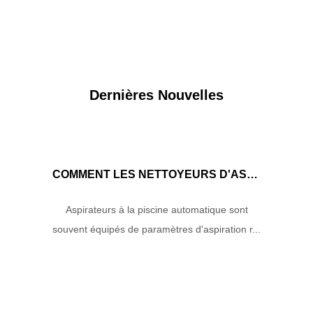
Dernières Nouvelles
COMMENT LES NETTOYEURS D'ASPIRATEURS DE PISCINE AUTOMATIQUES GÈRENT-ILS LE DÉBIT D'EAU ET LA PUISSANCE D'ASPIRATION POUR ASSURER DES PERFORMANCES DE NETTOYAGE OPTIMALES?
Aspirateurs à la piscine automatique sont
souvent équipés de paramètres d'aspiration r...