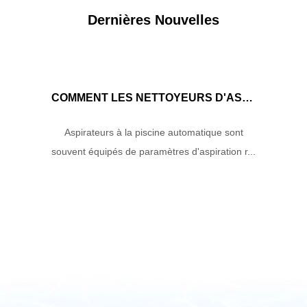
Dernières Nouvelles
COMMENT LES NETTOYEURS D'ASPIRATEURS DE PISCINE AUTOMATIQUES GÈRENT-ILS LE DÉBIT D'EAU ET LA PUISSANCE D'ASPIRATION POUR ASSURER DES PERFORMANCES DE NETTOYAGE OPTIMALES?
Aspirateurs à la piscine automatique sont
souvent équipés de paramètres d'aspiration r...