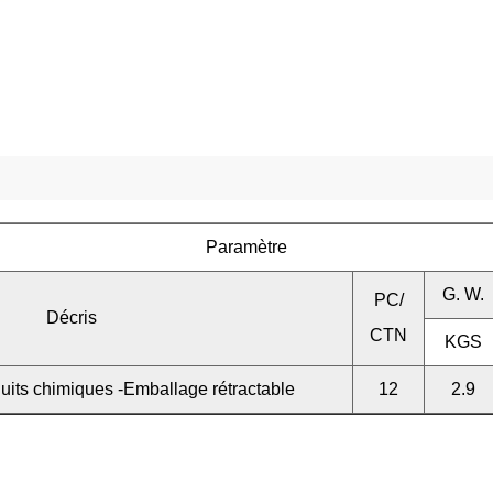
Paramètre
G. W.
PC/
Décris
CTN
KGS
duits chimiques -Emballage rétractable
12
2.9