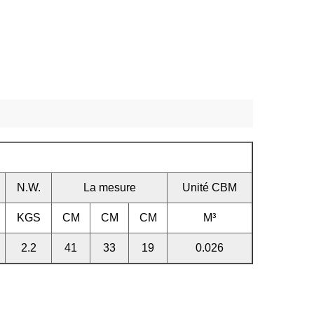
N.W.
La mesure
Unité CBM
KGS
CM
CM
CM
M³
2.2
41
33
19
0.026